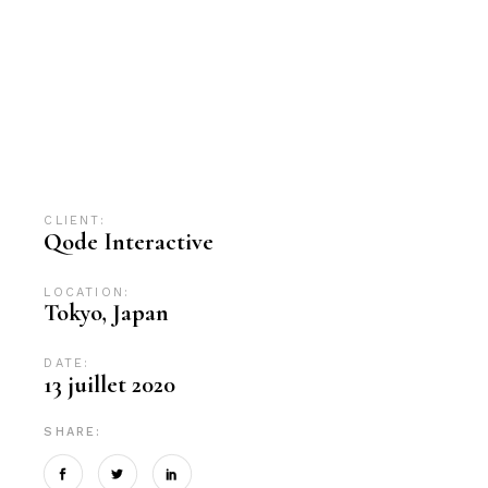
Advertising
Branding
Business
Campaign
Client
Design
Digital
Digital marketing
Innovation
Marketing
News
Original
Popular
SEO
Social Media
Success
Sustainable
Technology
Trend
CLIENT:
Qode Interactive
LOCATION:
Tokyo, Japan
DATE:
13 juillet 2020
SHARE: