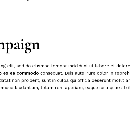
mpaign
ing elit, sed do eiusmod tempor incididunt ut labore et dolo
p
ex
ea
commodo
consequat. Duis aute irure dolor in reprehe
datat non proident, sunt in culpa qui officia deserunt mollit 
emque laudantium, totam rem aperiam, eaque ipsa quae ab ill
Design
Digital
Digital marketing
Innovation
Marketing