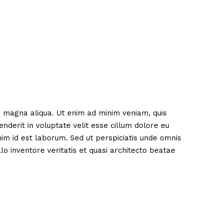
re magna aliqua. Ut enim ad minim veniam, quis
nderit in voluptate velit esse cillum dolore eu
anim id est laborum. Sed ut perspiciatis unde omnis
o inventore veritatis et quasi architecto beatae
News
Original
Popular
SEO
Social Media