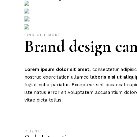
FIND OUT MORE
Brand design ca
Lorem
ipsum
dolor
sit
amet,
consectetur adipisic
nostrud exercitation ullamco
laboris
nisi
ut
aliqui
fugiat nulla pariatur. Excepteur sint occaecat cupi
iste natus error sit voluptatem accusantium dolor
vitae dicta tellus.
Advertising
Branding
Business
Campaign
Client
Success
Sustainable
Technology
Trend
CLIENT: