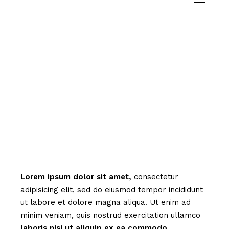
Creative Ideas
Lorem
ipsum
dolor
sit
amet,
consectetur
adipisicing elit, sed do eiusmod tempor incididunt
ut labore et dolore magna aliqua. Ut enim ad
minim veniam, quis nostrud exercitation ullamco
laboris
nisi
ut
aliquip
ex
ea
commodo