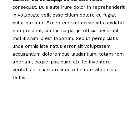
consequat. Duis aute irure dolor in reprehenderit
in voluptate velit esse cillum dolore eu fugiat
nulla pariatur. Excepteur sint occaecat cupidatat
non proident, sunt in culpa qui officia deserunt
mollit anim id est laborum. Sed ut perspiciatis
unde omnis iste natus error sit voluptatem
accusantium doloremque laudantium, totam rem
aperiam, eaque ipsa quae ab illo inventore
veritatis et quasi architecto beatae vitae dicta
tellus.
Advertising
Branding
Business
Campaign
Client
Design
Digital
Digital marketing
Innovation
Marketing
News
Original
Popular
SEO
Social Media
Success
Sustainable
Technology
Trend